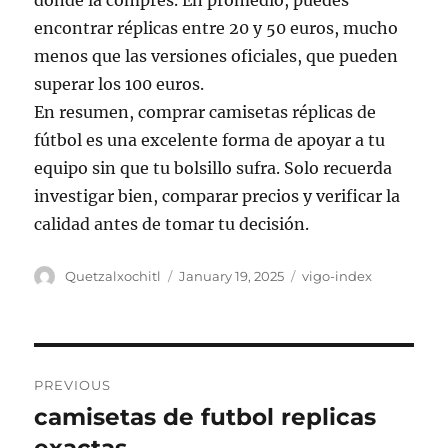
donde la compres. En promedio, puedes
encontrar réplicas entre 20 y 50 euros, mucho
menos que las versiones oficiales, que pueden
superar los 100 euros.
En resumen, comprar camisetas réplicas de
fútbol es una excelente forma de apoyar a tu
equipo sin que tu bolsillo sufra. Solo recuerda
investigar bien, comparar precios y verificar la
calidad antes de tomar tu decisión.
Author
Posted
Categories
Quetzalxochitl
January 19, 2025
vigo-index
on
Post
PREVIOUS
navigation
camisetas de futbol replicas
Previous
post: