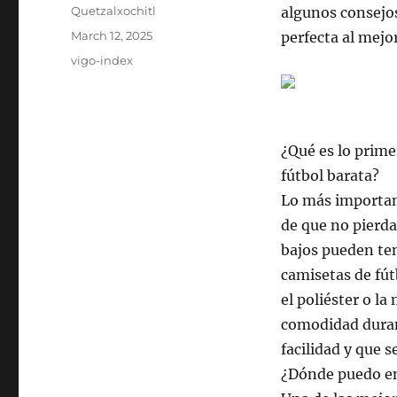
Author
Quetzalxochitl
algunos consejo
Posted
March 12, 2025
perfecta al mejor
on
Categories
vigo-index
¿Qué es lo prime
fútbol barata?
Lo más important
de que no pierda
bajos pueden ten
camisetas de fú
el poliéster o l
comodidad durant
facilidad y que s
¿Dónde puedo en