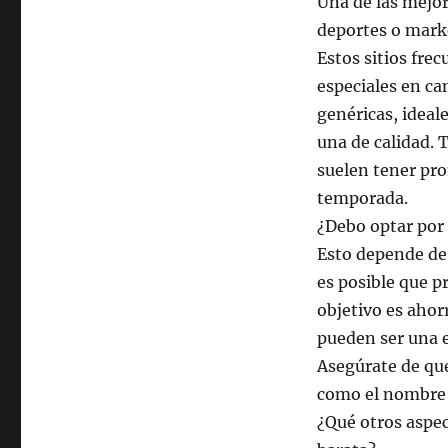
Una de las mejor
deportes o mark
Estos sitios fre
especiales en ca
genéricas, ideal
una de calidad. 
suelen tener pro
temporada.
¿Debo optar por
Esto depende de 
es posible que pr
objetivo es ahor
pueden ser una e
Asegúrate de que
como el nombre y
¿Qué otros aspec