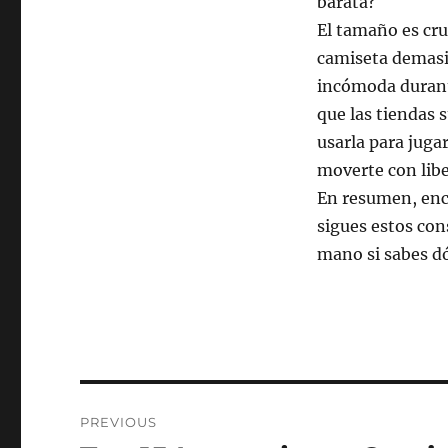
barata?
El tamaño es cruc
camiseta demasi
incómoda durante
que las tiendas 
usarla para juga
moverte con libe
En resumen, enco
sigues estos cons
mano si sabes d
Post
PREVIOUS
navigation