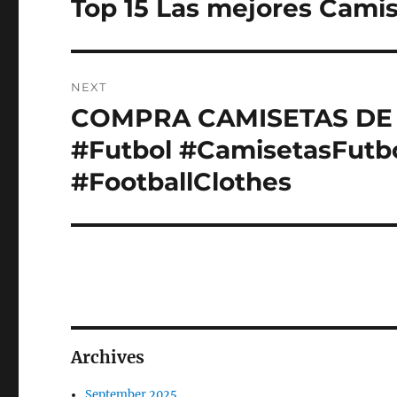
Top 15 Las mejores Camise
Previous
post:
NEXT
COMPRA CAMISETAS DE
Next
post:
#Futbol #CamisetasFutb
#FootballClothes
Archives
September 2025